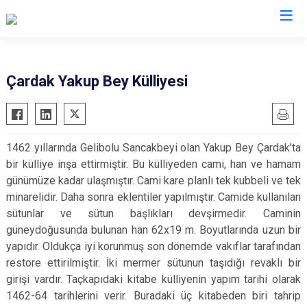
Çanakkale
Çardak Yakup Bey Külliyesi
Ayvacık
Ezine
Bayramiç
Gelibolu
1462 yıllarında Gelibolu Sancakbeyi olan Yakup Bey Çardak’ta
Biga
Gökçeada
bir külliye inşa ettirmiştir. Bu külliyeden cami, han ve hamam
Bozcaada
Lapseki
günümüze kadar ulaşmıştır. Cami kare planlı tek kubbeli ve tek
Çan
Yenice
minarelidir. Daha sonra eklentiler yapılmıştır. Camide kullanılan
sütunlar ve sütun başlıkları devşirmedir. Caminin
Eceabat
güneydoğusunda bulunan han 62x19 m. Boyutlarında uzun bir
yapıdır. Oldukça iyi korunmuş son dönemde vakıflar tarafından
restore ettirilmiştir. İki mermer sütunun taşıdığı revaklı bir
girişi vardır. Taçkapıdaki kitabe külliyenin yapım tarihi olarak
1462-64 tarihlerini verir. Buradaki üç kitabeden biri tahrip