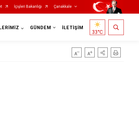
et
İçişleri Bakanlığı
Çanakkale
LERİMİZ
GÜNDEM
İLETİŞİM
33
°C
Ezine
Gelibolu
Gökçeada
Lapseki