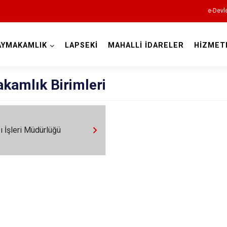
e-Devl
AYMAKAMLIK
LAPSEKİ
MAHALLİ İDARELER
HİZMET
Çanakkale
kamlık Birimleri
zı İşleri Müdürlüğü
Ayvacık
Bayramiç
Biga
Bozcaada