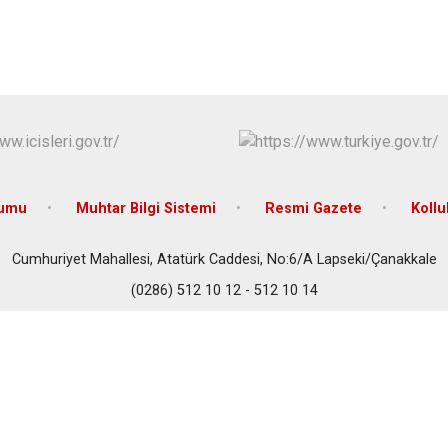
Çan
Eceabat
rumu
Muhtar Bilgi Sistemi
Resmi Gazete
Koll
Cumhuriyet Mahallesi, Atatürk Caddesi, No:6/A Lapseki/Çanakkale
(0286) 512 10 12 - 512 10 14