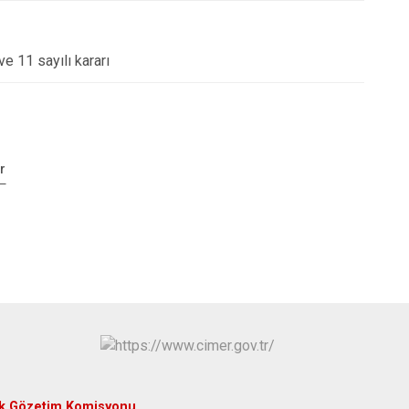
e 11 sayılı kararı
r
uk Gözetim Komisyonu