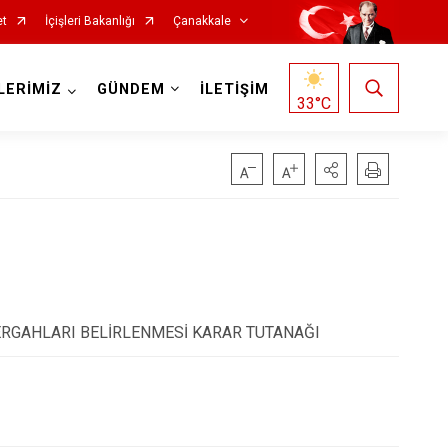
et
İçişleri Bakanlığı
Çanakkale
LERİMİZ
GÜNDEM
İLETİŞİM
33
°C
Ezine
ZERGAHLARI BELİRLENMESİ KARAR TUTANAĞI
Gelibolu
Gökçeada
Lapseki