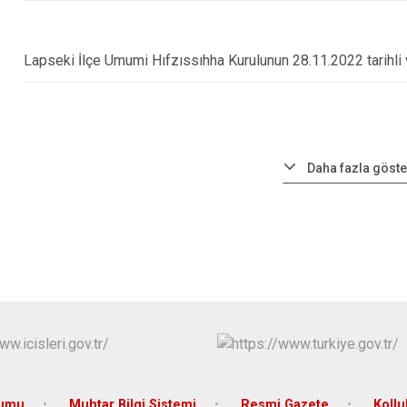
Lapseki İlçe Umumi Hıfzıssıhha Kurulunun 28.11.2022 tarihli v
Daha fazla göste
rumu
Muhtar Bilgi Sistemi
Resmi Gazete
Koll