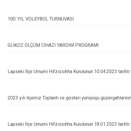
Çan
Eceabat
100. YIL VOLEYBOL TURNUVASI
GLİKOZ ÖLÇÜM CİHAZI YARDIM PROGRAMI
Lapseki İlçe Umumi Hıfzıssıhha Kurulunun 10.04.2023 tarihli v
2023 yılı ilçemiz Toplantı ve gösteri yürüyüşü güzergahlarını
Lapseki İlçe Umumi Hıfzıssıhha Kurulunun 18.01.2023 tarihli v