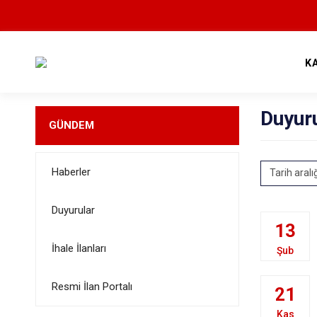
K
Duyur
GÜNDEM
Haberler
Tarih aralı
Duyurular
13
İhale İlanları
Şub
Resmi İlan Portalı
21
Kas