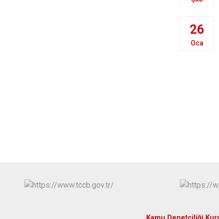
26
Oca
Kamu Denetçiliği Ku