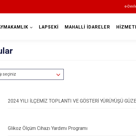
e-Devl
AYMAKAMLIK
LAPSEKİ
MAHALLİ İDARELER
HİZMET
Çanakkale
ular
ğı seçiniz
Ayvacık
2024 YILI İLÇEMİZ TOPLANTI VE GÖSTERİ YÜRÜYÜŞÜ GÜ
Bayramiç
Biga
Glikoz Ölçüm Cihazı Yardımı Programı
Bozcaada